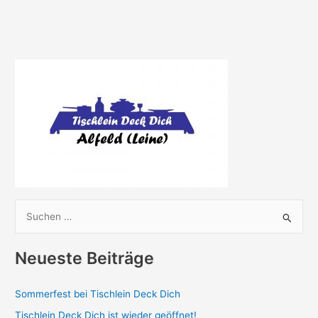
S
u
c
Neueste Beiträge
h
e
Sommerfest bei Tischlein Deck Dich
n
Tischlein Deck Dich ist wieder geöffnet!