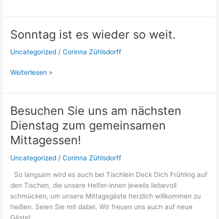
2018
Sonntag ist es wieder so weit.
Uncategorized
/
Corinna Zühlsdorff
Sonntag
Weiterlesen »
ist
es
wieder
Besuchen Sie uns am nächsten
so
Dienstag zum gemeinsamen
weit.
Mittagessen!
Uncategorized
/
Corinna Zühlsdorff
So langsam wird es auch bei Tischlein Deck Dich Frühling auf
den Tischen, die unsere Helfer-innen jeweils liebevoll
schmücken, um unsere Mittagsgäste herzlich willkommen zu
heißen. Seien Sie mit dabei. Wir freuen uns auch auf neue
Gäste!