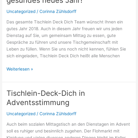
gesundes neues Jahr!
Uncategorized
/
Corinna Zühlsdorff
Das gesamte Tischlein Deck Dich Team wünscht Ihnen ein
gutes Jahr 2018. Auch in diesem Jahr freuen wir uns jeden
Dienstag auf Sie, um gemeinsam Mittag zu essen, gute
Gespräche zu führen und unsere Tischgemeinschaft mit
Leben zu füllen. Wenn Sie uns noch nicht kennen, fühlen Sie
sich eingeladen, Tischlein Deck Dich heißt alle Menschen
Tischlein
Weiterlesen »
Deck
Dich
wünscht
Tischlein-Deck-Dich in
allen
Adventsstimmung
Gästen
und
Uncategorized
/
Corinna Zühlsdorff
Unterstützern
ein
Auch beim sozialen Mittagstisch an den Dienstagen im Advent
gesundes
soll es ruhiger und besinnlich zugehen. Der Flohmarkt mit
neues
Kleidung und vielen diversen anderen Dingen bleibt im Keller.