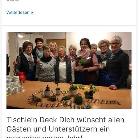
Besuchen
Weiterlesen »
Sie
uns
am
nächsten
Dienstag
zum
gemeinsamen
Mittagessen!
Tischlein Deck Dich wünscht allen
Gästen und Unterstützern ein