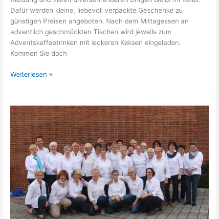
Jahr!
Dafür werden kleine, liebevoll verpackte Geschenke zu
günstigen Preisen angeboten. Nach dem Mittagessen an
adventlich geschmückten Tischen wird jeweils zum
Adventskaffeetrinken mit leckeren Keksen eingeladen.
Kommen Sie doch
Tischlein-
Weiterlesen »
Deck-
Dich
in
Adventsstimmung