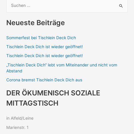
S
u
c
Neueste Beiträge
h
e
Sommerfest bei Tischlein Deck Dich
n
Tischlein Deck Dich ist wieder geöffnet!
n
Tischlein Deck Dich ist wieder geöffnet!
a
„Tischlein Deck Dich“ lebt vom Miteinander und nicht vom
c
Abstand
h
Corona bremst Tischlein Deck Dich aus
:
DER ÖKUMENISCH SOZIALE
MITTAGSTISCH
in Alfeld/Leine
Marienstr. 1